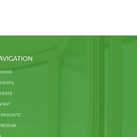
AVIGATION
RRIERE
ODUKTE
OJEKTE
NTAKT
TENSCHUTZ
PRESSUM
B